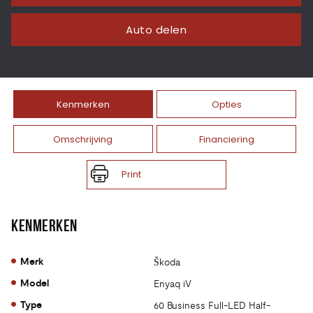
Auto delen
Kenmerken
Opties
Omschrijving
Financiering
Print
KENMERKEN
Merk
Škoda
Model
Enyaq iV
Type
60 Business Full-LED Half-