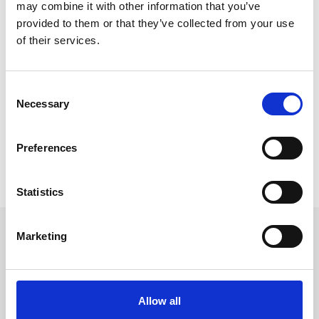
may combine it with other information that you’ve
Topsnelheid
160 km/h
provided to them or that they’ve collected from your use
of their services.
Carrosserie
SUV
Gewicht
1892 KG
Max. trekgewicht
1000 KG
Consent
Necessary
Selection
Laadvermogen
608 KG
APK
tot 20-01-2026
Preferences
Bijtelling
16 %
Energielabel
Statistics
Marketing
VRAGEN OF INTERESSE?
Allow all