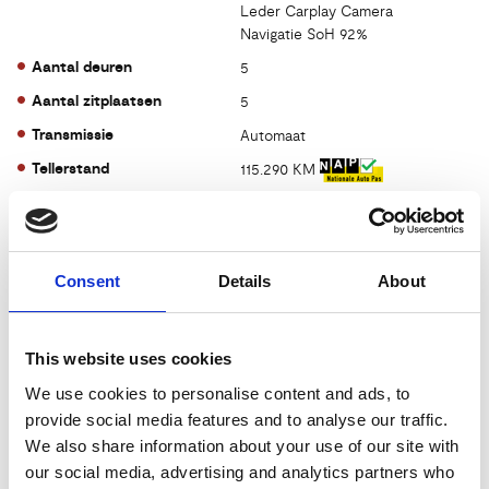
Leder Carplay Camera
Navigatie SoH 92%
Aantal deuren
5
Aantal zitplaatsen
5
Transmissie
Automaat
Tellerstand
115.290 KM
Aantal versnellingen
1
Bouwjaar
20-01-2022
Brandstof
Elektrisch
Consent
Details
About
Prijs
€ 22.395,-
Kenteken
N918ZL
This website uses cookies
Kleur
zwart
We use cookies to personalise content and ads, to
Acceleratie 0-100
8.9 sec.
provide social media features and to analyse our traffic.
We also share information about your use of our site with
CO2-emissie
0 g/km
our social media, advertising and analytics partners who
Vermogen
179 PK