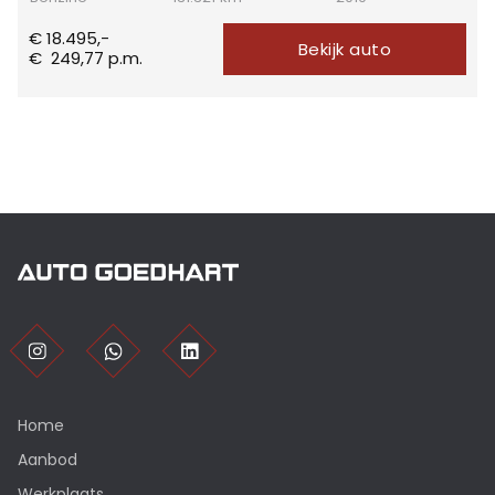
€ 18.495,-
Bekijk auto
€
249,77
p.m.
Home
Aanbod
Werkplaats