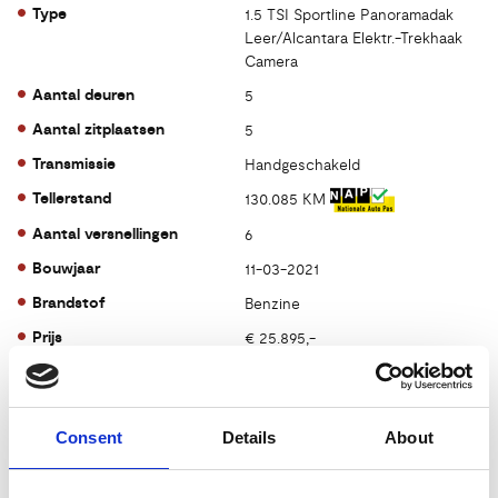
Type
1.5 TSI Sportline Panoramadak
Leer/Alcantara Elektr.-Trekhaak
Camera
Aantal deuren
5
Aantal zitplaatsen
5
Transmissie
Handgeschakeld
Tellerstand
130.085 KM
Aantal versnellingen
6
Bouwjaar
11-03-2021
Brandstof
Benzine
Prijs
€ 25.895,-
Kenteken
K616TS
Kleur
zwart
Consent
Details
About
Acceleratie 0-100
9.8 sec.
CO2-emissie
158 g/km