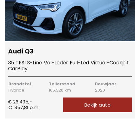
Audi Q3
35 TFSI S-Line Vol-Leder Full-Led Virtual-Cockpit
CarPlay
Brandstof
Tellerstand
Bouwjaar
Hybride
105.528 km
2020
€ 26.495,-
Bekijk auto
€
357,81
p.m.