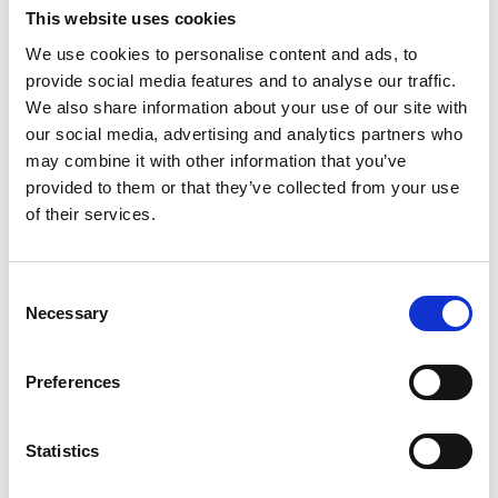
This website uses cookies
BTW/Marge
BTW
We use cookies to personalise content and ads, to
Aantal cilinders
4
provide social media features and to analyse our traffic.
Emissieklasse
6
We also share information about your use of our site with
Cilinderinhoud
1498 CC
our social media, advertising and analytics partners who
may combine it with other information that you’ve
Vermogen
150 PK
provided to them or that they’ve collected from your use
Topsnelheid
200 km/h
of their services.
Carrosserie
SUV
Tankinhoud
58 Liter
Consent
Gewicht
1444 KG
Necessary
Selection
Max. trekgewicht
1800 KG
Laadvermogen
707 KG
Preferences
APK
tot 11-03-2027
Bijtelling
22 %
Statistics
Energielabel