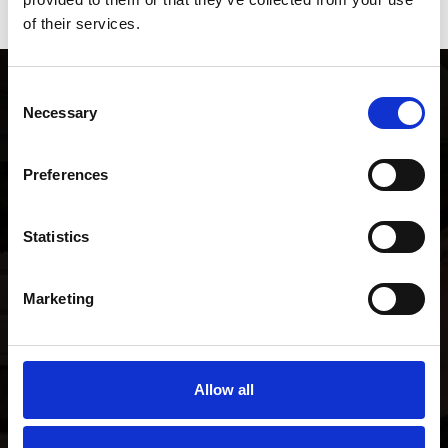
GERELATEERDE
WERKPLAATS
of their services.
Consent
Necessary
Selection
Preferences
Werkplaatsafspraak plannen
Statistics
Een werkplaats afspraak plannen kan eenvoudig
via het formulier op onze website.
Marketing
Allow all