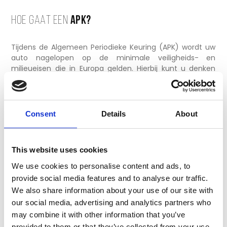
HOE GAAT EEN
APK?
Tijdens de Algemeen Periodieke Keuring (APK) wordt uw
auto nagelopen op de minimale veiligheids- en
milieueisen die in Europa gelden. Hierbij kunt u denken
aan het controleren van o.a. uw autobanden,
schokdempers, verplichting en remmen. Heeft uw auto
mankementen? Dan worden deze met een APK
Consent
Details
About
tijdig blootgelegd, waardoor u geld kunt besparen op
onderhoud. Na afloop van de keuring ontvangt u een
rapport waarin staat of uw auto is goedgekeurd. Zo niet,
This website uses cookies
dan geven wij aan welke mankementen dienen te
worden opgelost. Een APK mag enkel door een RDW-
We use cookies to personalise content and ads, to
erkend bedrijf zoals
in
worden uitgevoerd.
provide social media features and to analyse our traffic.
We also share information about your use of our site with
our social media, advertising and analytics partners who
may combine it with other information that you’ve
provided to them or that they’ve collected from your use