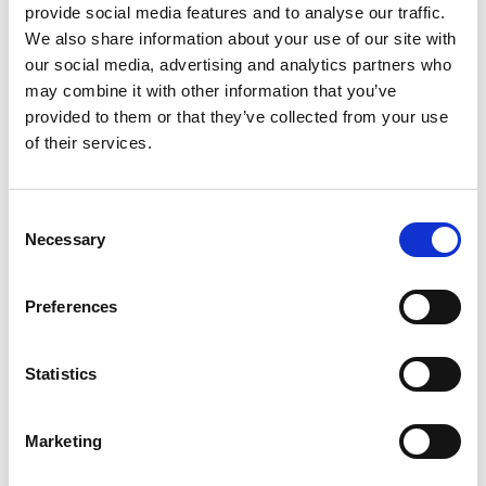
provide social media features and to analyse our traffic.
BTW/Marge
BTW
We also share information about your use of our site with
Aantal cilinders
4
our social media, advertising and analytics partners who
Emissieklasse
6
may combine it with other information that you’ve
provided to them or that they’ve collected from your use
Cilinderinhoud
1984 CC
of their services.
Vermogen
0 PK
Topsnelheid
250 km/h
Consent
Carrosserie
Stationwagon
Necessary
Selection
Tankinhoud
52 Liter
Gewicht
2050 KG
Preferences
Max. trekgewicht
2000 KG
Laadvermogen
625 KG
Statistics
APK
tot 10-07-2027
Bijtelling
22 %
Marketing
Gemiddeld verbruik
1.9 L/100KM