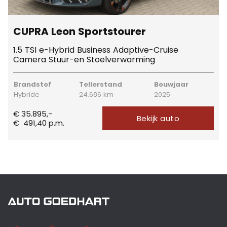
CUPRA Leon Sportstourer
1.5 TSI e-Hybrid Business Adaptive-Cruise
Camera Stuur-en Stoelverwarming
Brandstof
Tellerstand
Bouwjaar
Hybride
24.686 km
2025
€ 35.895,-
Bekijk auto
€
491,40
p.m.