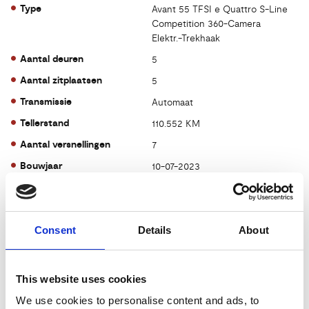
Type
Avant 55 TFSI e Quattro S-Line
Competition 360-Camera
Elektr.-Trekhaak
Aantal deuren
5
Aantal zitplaatsen
5
Transmissie
Automaat
Tellerstand
110.552 KM
Aantal versnellingen
7
Bouwjaar
10-07-2023
Brandstof
Hybride
Prijs
€ 39.895,-
Consent
Details
About
Kenteken
KKP90P
Kleur
zwart
This website uses cookies
Acceleratie 0-100
5.7 sec.
We use cookies to personalise content and ads, to
CO2-emissie
33 g/km