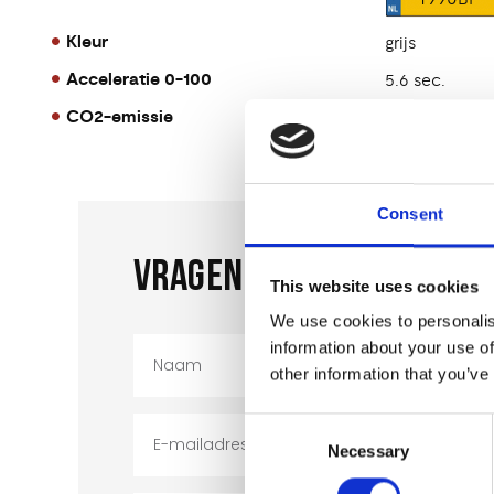
Kleur
grijs
Acceleratie 0-100
5.6 sec.
CO2-emissie
0 g/km
Consent
VRAGEN OF INTERESSE?
This website uses cookies
We use cookies to personalis
information about your use of
other information that you’ve
Consent
Necessary
Selection