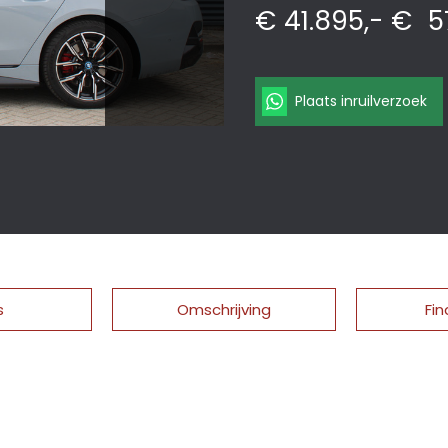
€ 41.895,-
€
5
Plaats inruilverzoek
s
Omschrijving
Fin