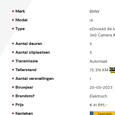
Merk
BMW
Model
i4
Type
eDrive40 84 
360 Camera A
Aantal deuren
5
Aantal zitplaatsen
5
Transmissie
Automaat
Tellerstand
75.376 KM
Aantal versnellingen
1
Bouwjaar
20-05-2023
Brandstof
Elektrisch
Prijs
€ 41.895,-
Kenteken
T990BP