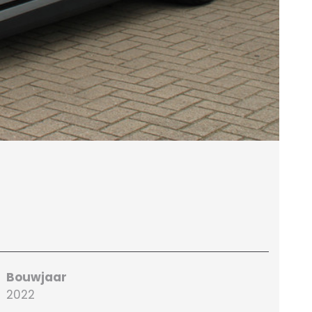
B
eDr
Bouwjaar
Bra
2022
Ele