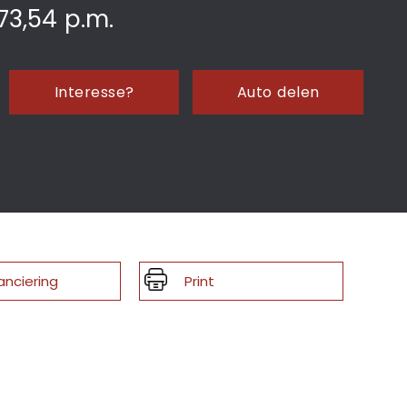
73,54
p.m.
Interesse?
Auto delen
anciering
Print