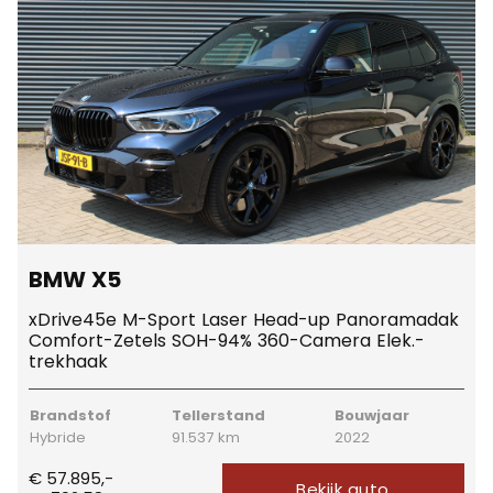
BMW X5
xDrive45e M-Sport Laser Head-up Panoramadak
Comfort-Zetels SOH-94% 360-Camera Elek.-
trekhaak
Brandstof
Tellerstand
Bouwjaar
Hybride
91.537 km
2022
€ 57.895,-
Bekijk auto