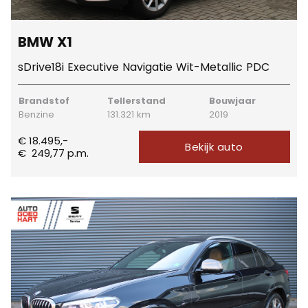
BMW X1
sDrive18i Executive Navigatie Wit-Metallic PDC
Brandstof
Tellerstand
Bouwjaar
Benzine
131.321 km
2019
€ 18.495,-
Bekijk auto
€
249,77
p.m.