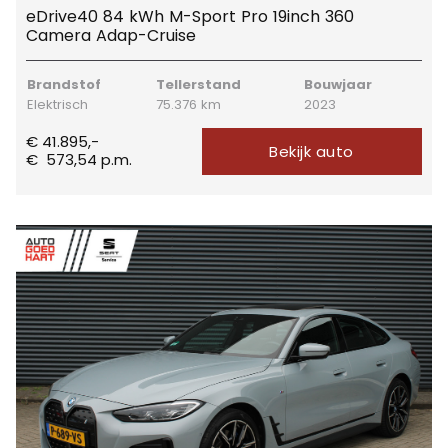
eDrive40 84 kWh M-Sport Pro 19inch 360
Camera Adap-Cruise
Brandstof
Tellerstand
Bouwjaar
Elektrisch
75.376 km
2023
€ 41.895,-
Bekijk auto
€
573,54
p.m.