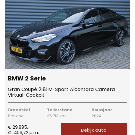
BMW 2 Serie
Gran Coupé 218i M-Sport Alcantara Camera
Virtual-Cockpit
Brandstof
Tellerstand
Bouwjaar
Benzine
35.713 km
2024
€ 29.895,-
Bekijk auto
€
403,72
p.m.