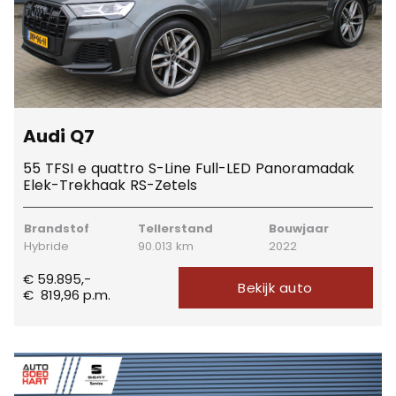
Audi Q7
55 TFSI e quattro S-Line Full-LED Panoramadak
Elek-Trekhaak RS-Zetels
Brandstof
Tellerstand
Bouwjaar
Hybride
90.013 km
2022
€ 59.895,-
Bekijk auto
€
819,96
p.m.