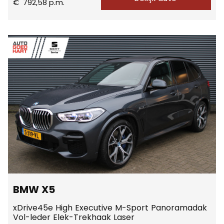
€
792,58
p.m.
BMW X5
xDrive45e High Executive M-Sport Panoramadak
Vol-leder Elek-Trekhaak Laser