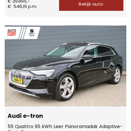
€ 39.895,-
Bekijk auto
€
546,16
p.m.
Audi e-tron
55 Quattro 95 kWh Leer Panoramadak Adaptive-