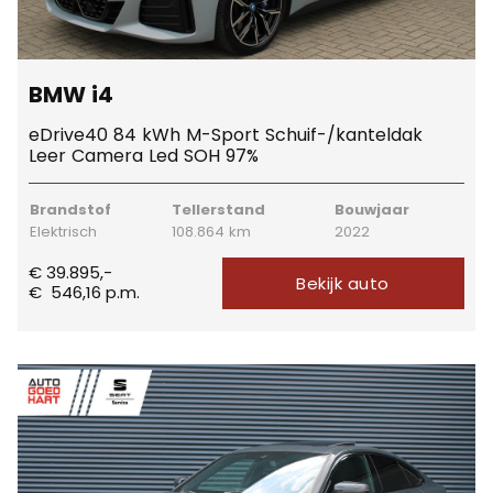
BMW i4
eDrive40 84 kWh M-Sport Schuif-/kanteldak
Leer Camera Led SOH 97%
Brandstof
Tellerstand
Bouwjaar
Elektrisch
108.864 km
2022
€ 39.895,-
Bekijk auto
€
546,16
p.m.