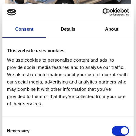
Consent
Details
About
BMW 3-serie Gran Turismo
320i Business Navigatie Cruisecontrole
This website uses cookies
We use cookies to personalise content and ads, to
Brandstof
Tellerstand
Bouwjaar
provide social media features and to analyse our traffic.
Benzine
189.992 km
2015
We also share information about your use of our site with
our social media, advertising and analytics partners who
€ 9.895,-
Bekijk auto
€
133,63
p.m.
may combine it with other information that you’ve
provided to them or that they’ve collected from your use
of their services.
Consent
Necessary
Selection