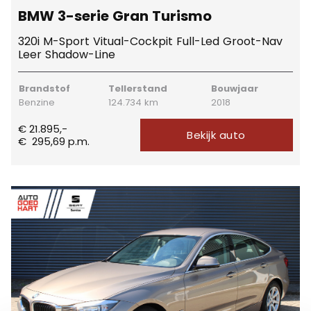
BMW 3-serie Gran Turismo
320i M-Sport Vitual-Cockpit Full-Led Groot-Nav
Leer Shadow-Line
Brandstof
Tellerstand
Bouwjaar
Benzine
124.734 km
2018
€ 21.895,-
Bekijk auto
€
295,69
p.m.