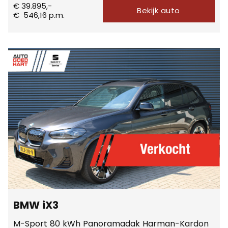
€ 39.895,-
Bekijk auto
€
546,16
p.m.
BMW iX3
M-Sport 80 kWh Panoramadak Harman-Kardon