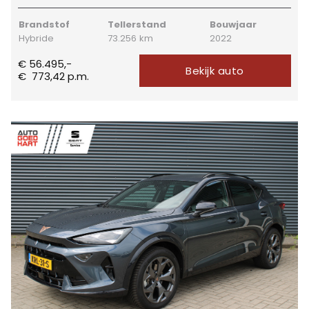
Brandstof
Tellerstand
Bouwjaar
Hybride
73.256 km
2022
€ 56.495,-
Bekijk auto
€
773,42
p.m.