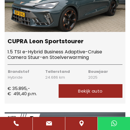
CUPRA Leon Sportstourer
1.5 TSI e-Hybrid Business Adaptive-Cruise
Camera Stuur-en Stoelverwarming
Brandstof
Tellerstand
Bouwjaar
Hybride
24.686 km
2025
€ 35.895,-
Bekijk auto
€
491,40
p.m.