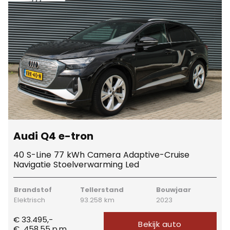
Audi Q4 e-tron
40 S-Line 77 kWh Camera Adaptive-Cruise
Navigatie Stoelverwarming Led
Brandstof
Tellerstand
Bouwjaar
Elektrisch
93.258 km
2023
€ 33.495,-
Bekijk auto
€
458,55
p.m.