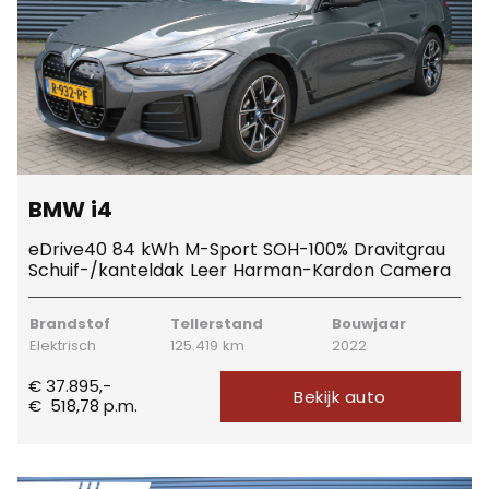
BMW i4
eDrive40 84 kWh M-Sport SOH-100% Dravitgrau
Schuif-/kanteldak Leer Harman-Kardon Camera
Brandstof
Tellerstand
Bouwjaar
Elektrisch
125.419 km
2022
€ 37.895,-
Bekijk auto
€
518,78
p.m.