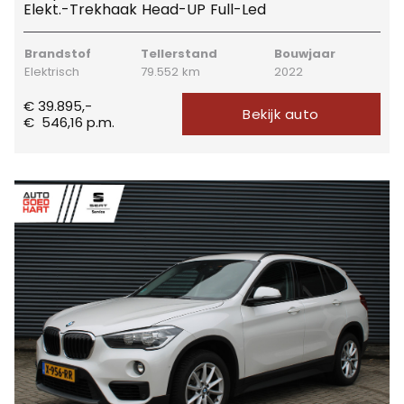
Elekt.-Trekhaak Head-UP Full-Led
Brandstof
Tellerstand
Bouwjaar
Elektrisch
79.552 km
2022
€ 39.895,-
Bekijk auto
€
546,16
p.m.