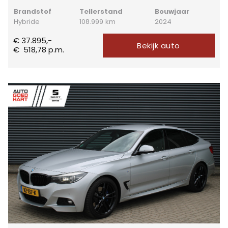
Brandstof
Tellerstand
Bouwjaar
Hybride
108.999 km
2024
€ 37.895,-
Bekijk auto
€
518,78
p.m.