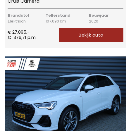
Cruis Camera
Brandstof
Tellerstand
Bouwjaar
Elektrisch
107.890 km
2020
€ 27.895,-
Bekijk auto
€
376,71
p.m.