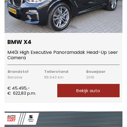
BMW X4
M40i High Executive Panoramadak Head-Up Leer
Camera
Brandstof
Tellerstand
Bouwjaar
Benzine
86.643 km
2019
€ 45.495,-
Bekijk auto
€
622,83
p.m.