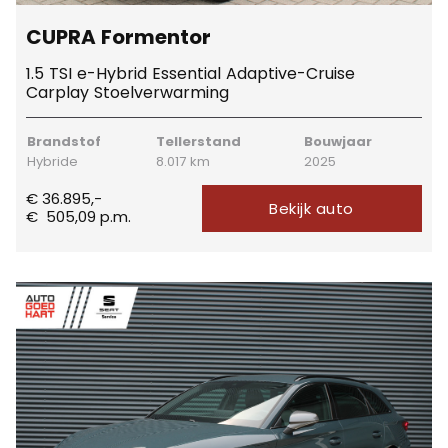
CUPRA Formentor
1.5 TSI e-Hybrid Essential Adaptive-Cruise
Carplay Stoelverwarming
Brandstof
Tellerstand
Bouwjaar
Hybride
8.017 km
2025
€ 36.895,-
Bekijk auto
€
505,09
p.m.