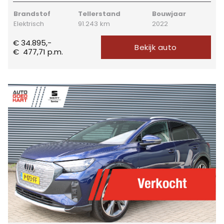
Brandstof
Tellerstand
Bouwjaar
Elektrisch
91.243 km
2022
€ 34.895,-
Bekijk auto
€
477,71
p.m.