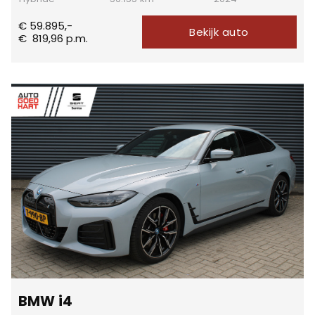
€ 59.895,-
Bekijk auto
€
819,96
p.m.
BMW i4