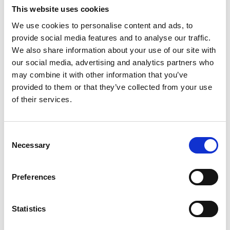
Bekleding
Velours
This website uses cookies
CO2-emissie
115 g/km
We use cookies to personalise content and ads, to
Aantal cilinders
provide social media features and to analyse our traffic.
3
We also share information about your use of our site with
Emissieklasse
6
our social media, advertising and analytics partners who
Cilinderinhoud
999 CC
may combine it with other information that you’ve
Vermogen
111 PK
provided to them or that they’ve collected from your use
of their services.
Topsnelheid
197 km/h
Carrosserie
Stationwagon
Tankinhoud
50 Liter
Consent
Necessary
Selection
Gewicht
1195 KG
Max. trekgewicht
1300 KG
Preferences
Laadvermogen
655 KG
APK
tot 26-06-2026
Statistics
Bijtelling
22 %
Energielabel