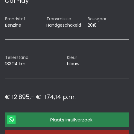
CarPlay
Brandstof
Transmissie
Bouwjaar
Benzine
Handgeschakeld
2018
Tellerstand
Kleur
183.114 km
blauw
€ 12.895,-
€
174,14
p.m.
Plaats inruilverzoek