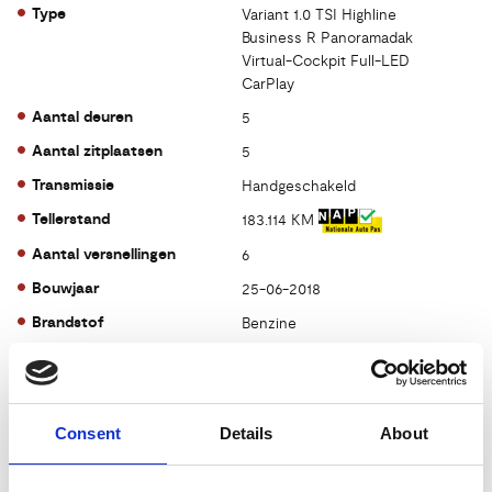
Type
Variant 1.0 TSI Highline
Business R Panoramadak
Virtual-Cockpit Full-LED
CarPlay
Aantal deuren
5
Aantal zitplaatsen
5
Transmissie
Handgeschakeld
Tellerstand
183.114 KM
Aantal versnellingen
6
Bouwjaar
25-06-2018
Brandstof
Benzine
Prijs
€ 12.895,-
Kenteken
SX362V
Consent
Details
About
Kleur
blauw
Acceleratie 0-100
10.4 sec.