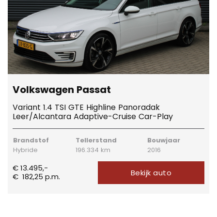
Volkswagen Passat
Variant 1.4 TSI GTE Highline Panoradak
Leer/Alcantara Adaptive-Cruise Car-Play
Brandstof
Tellerstand
Bouwjaar
Hybride
196.334 km
2016
€ 13.495,-
Bekijk auto
€
182,25
p.m.