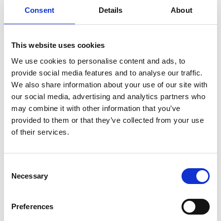
Leer/Alcantara Full-Led camera
Consent
Details
About
Carplay
Aantal deuren
4
This website uses cookies
Aantal zitplaatsen
5
We use cookies to personalise content and ads, to
Transmissie
Handgeschakeld
provide social media features and to analyse our traffic.
Tellerstand
184.456 KM
We also share information about your use of our site with
Aantal versnellingen
6
our social media, advertising and analytics partners who
Bouwjaar
11-08-2016
may combine it with other information that you’ve
provided to them or that they’ve collected from your use
Brandstof
Benzine
of their services.
Prijs
€ 11.895,-
Kenteken
KD720X
Consent
Kleur
wit
Necessary
Selection
Acceleratie 0-100
8.4 sec.
CO2-emissie
112 g/km
Preferences
BTW/Marge
Marge