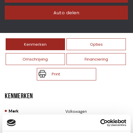
Auto delen
Kenmerken
Opties
Omschrijving
Financiering
Print
KENMERKEN
Merk
Volkswagen
Model
Passat
Type
1.4 TSI ACT Highline