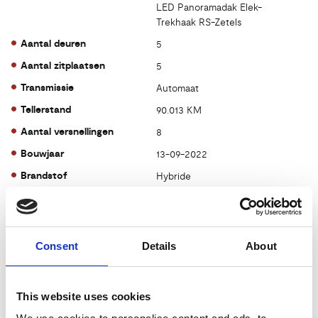
LED Panoramadak Elek-
Trekhaak RS-Zetels
Aantal deuren
5
Aantal zitplaatsen
5
Transmissie
Automaat
Tellerstand
90.013 KM
Aantal versnellingen
8
Bouwjaar
13-09-2022
Brandstof
Hybride
Prijs
€ 59.895,-
Kenteken
JVP96H
Consent
Details
About
Kleur
grijs
Acceleratie 0-100
5.9 sec.
Bekleding
Leder
This website uses cookies
CO2-emissie
47 g/km