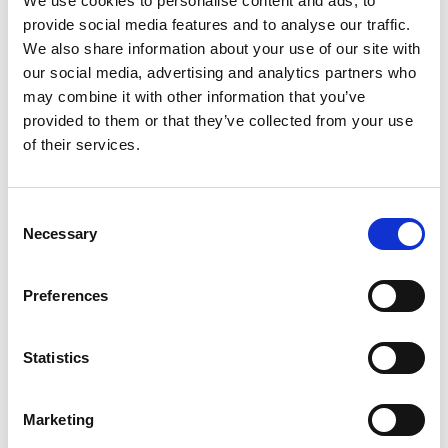
We use cookies to personalise content and ads, to
provide social media features and to analyse our traffic.
BTW/Marge
BTW
We also share information about your use of our site with
Aantal cilinders
6
our social media, advertising and analytics partners who
Emissieklasse
6
may combine it with other information that you’ve
Cilinderinhoud
2995 CC
provided to them or that they’ve collected from your use
of their services.
Vermogen
0 PK
Topsnelheid
240 km/h
Carrosserie
SUV
Consent
Necessary
Selection
Tankinhoud
75 Liter
Gewicht
2360 KG
Preferences
Max. trekgewicht
3500 KG
Laadvermogen
675 KG
Statistics
APK
tot 13-09-2026
Bijtelling
22 %
Marketing
Gemiddeld verbruik
3.1 L/100KM