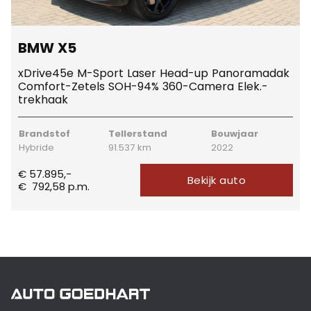
BMW X5
xDrive45e M-Sport Laser Head-up Panoramadak
Comfort-Zetels SOH-94% 360-Camera Elek.-
trekhaak
Brandstof
Tellerstand
Bouwjaar
Hybride
91.537 km
2022
€ 57.895,-
Bekijk auto
€
792,58
p.m.