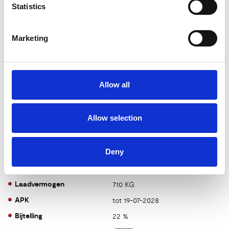
Statistics
CO2-emissie
19 g/km
BTW/Marge
BTW
Marketing
Aantal cilinders
4
Emissieklasse
6
Cilinderinhoud
1998 CC
Allow all
Vermogen
0 PK
Topsnelheid
218 km/h
Allow selection
Carrosserie
Stationwagon
Tankinhoud
60 Liter
Deny
Gewicht
2095 KG
Max. trekgewicht
2000 KG
Laadvermogen
710 KG
APK
tot 19-07-2028
Bijtelling
22 %