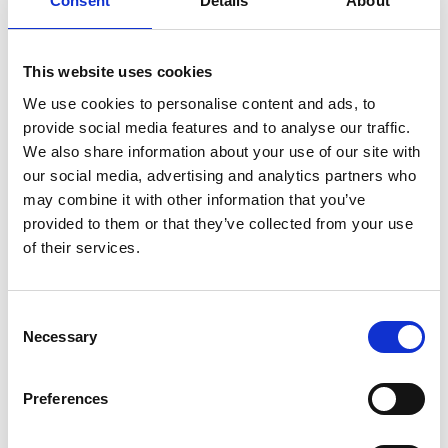
Consent
Details
About
Type
Touring 530e xDrive M-Sport
Pro Bowers & Wilkins Trekhaak
LED Stoelkoeling/verwarming
This website uses cookies
Aantal deuren
5
We use cookies to personalise content and ads, to
Aantal zitplaatsen
5
provide social media features and to analyse our traffic.
Transmissie
Automaat
We also share information about your use of our site with
our social media, advertising and analytics partners who
Tellerstand
56.155 KM
may combine it with other information that you’ve
Aantal versnellingen
8
provided to them or that they’ve collected from your use
Bouwjaar
19-07-2024
of their services.
Brandstof
Hybride
Prijs
€ 59.895,-
Consent
Kenteken
Necessary
JVL75R
Selection
Kleur
zwart
Preferences
Acceleratie 0-100
6.4 sec.
Bekleding
Leder