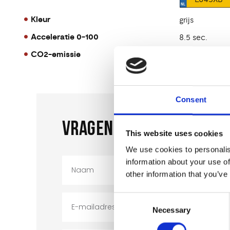
Kleur
grijs
Acceleratie 0-100
8.5 sec.
CO2-emissie
128 g/km
Consent
VRAGEN OF INTERESSE?
This website uses cookies
We use cookies to personalis
information about your use of
other information that you’ve
Consent
Necessary
Selection