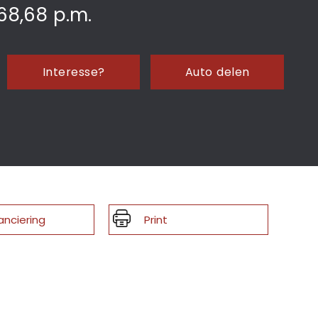
68,68
p.m.
Interesse?
Auto delen
anciering
Print