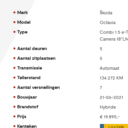
Merk
Škoda
Model
Octavia
Type
Combi 1.5 e-T
Camera 18''LM
Aantal deuren
5
Aantal zitplaatsen
5
Transmissie
Automaat
Tellerstand
134.272 KM
Aantal versnellingen
7
Bouwjaar
21-06-2021
Brandstof
Hybride
Prijs
€ 19.895,-
Kenteken
L043XB