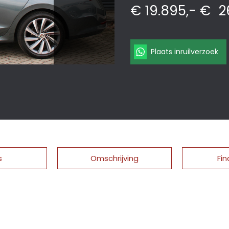
€ 19.895,-
€
2
Plaats inruilverzoek
s
Omschrijving
Fin