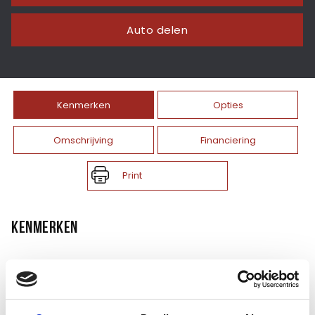
Auto delen
Kenmerken
Opties
Omschrijving
Financiering
Print
KENMERKEN
Merk
BMW
Model
X4
Type
M40i High Executive