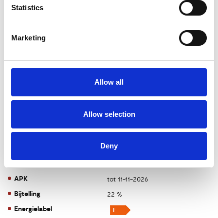
Statistics
BTW/Marge
Marge
Aantal cilinders
6
Marketing
Emissieklasse
6
Cilinderinhoud
2998 CC
Vermogen
354 PK
Allow all
Topsnelheid
250 km/h
Carrosserie
SUV
Allow selection
Tankinhoud
65 Liter
Gewicht
1800 KG
Deny
Max. trekgewicht
2000 KG
Laadvermogen
630 KG
APK
tot 11-11-2026
Bijtelling
22 %
Energielabel