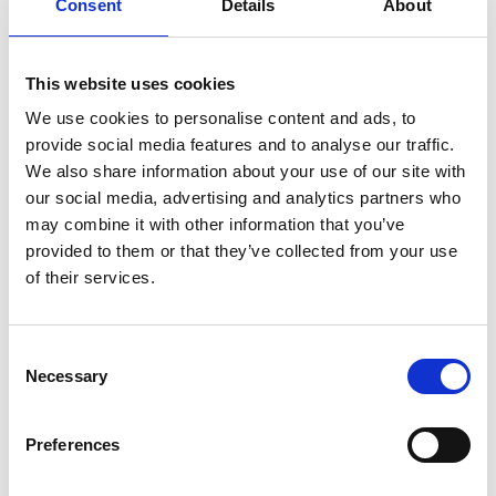
Consent
Details
About
Panoramadak Head-Up Leer
Camera
Aantal deuren
5
This website uses cookies
Aantal zitplaatsen
5
We use cookies to personalise content and ads, to
Transmissie
Automaat
provide social media features and to analyse our traffic.
Tellerstand
We also share information about your use of our site with
86.643 KM
our social media, advertising and analytics partners who
Aantal versnellingen
8
may combine it with other information that you’ve
Bouwjaar
23-12-2019
provided to them or that they’ve collected from your use
Brandstof
Benzine
of their services.
Prijs
€ 45.495,-
Kenteken
K020NV
Consent
Necessary
Selection
Kleur
zwart
Acceleratie 0-100
4.8 sec.
Preferences
Bekleding
Leder
CO2-emissie
243 g/km